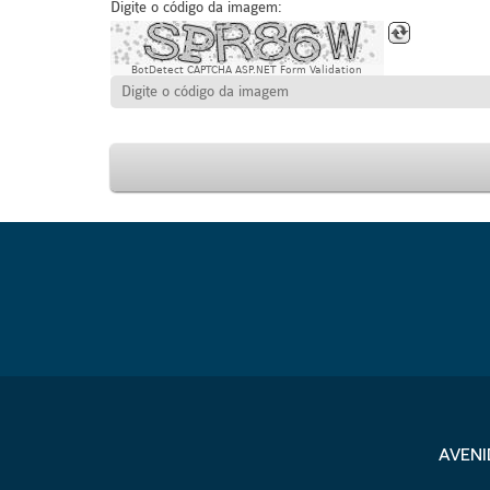
Digite o código da imagem:
BotDetect CAPTCHA ASP.NET Form Validation
AVENI